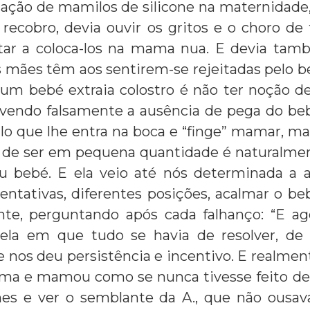
ação de mamilos de silicone na maternidade,
 recobro, devia ouvir os gritos e o choro de
tar a coloca-los na mama nua. E devia ta
 mães têm aos sentirem-se rejeitadas pelo 
 um bebé extraia colostro é não ter noção d
lvendo falsamente a ausência de pega do b
lo que lhe entra na boca e “finge” mamar, mas
 de ser em pequena quantidade é naturalment
eu bebé. E ela veio até nós determinada a
tentativas, diferentes posições, acalmar o be
te, perguntando após cada falhanço: “E a
dela em que tudo se havia de resolver, de
e nos deu persistência e incentivo. E realmen
a e mamou como se nunca tivesse feito de 
es e ver o semblante da A., que não ousav