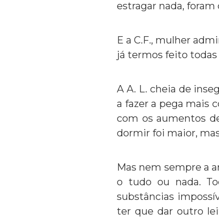
estragar nada, foram
E a C.F., mulher adm
já termos feito todas
A A. L. cheia de ins
a fazer a pega mais 
com os aumentos de 
dormir foi maior, m
Mas nem sempre a am
o tudo ou nada. T
substâncias impossí
ter que dar outro le