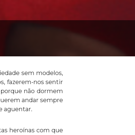
ciedade sem modelos,
, fazerem-nos sentir
ja porque não dormem
 querem andar sempre
de aguentar.
itas heroínas com que