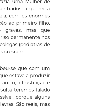
fazia uma Mulher de
ontrados, a querer a
dela, com os enormes
o ao primeiro filho,
o graves, mas que
rriso permanente nos
colegas (pediatras de
las crescem…
ebeu-se que com um
que estava a produzir
ânico, a frustração e
sulta teremos falado
sível, porque alguns
avras. São reais, mas