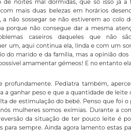
de noites mal dormidas, que só isso já a 
 com mais duas belezas em horários desenc
 a não sossegar se não estiverem ao colo 
a porque não consegue dar a mesma atençã
oblemas caseiros daqueles que não sã
er um, aqui continua ela, linda e com um so
oio do marido e da família, mas a opinião dos 
impossível amamentar gémeos! E no entanto e
e profundamente. Pediatra também, aperc
va a ganhar peso e que a quantidade de leite 
alta de estimulação do bebé. Penso que foi o p
 nós mulheres somos exímias. Durante a con
versão da situação de ter pouco leite é pos
s para sempre. Ainda agora lamento estas pal