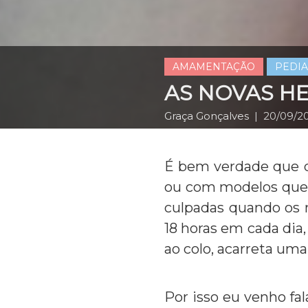
AMAMENTAÇÃO
PEDIA
AS NOVAS H
Graça Gonçalves
| 20/09/2
É bem verdade que q
ou com modelos que 
culpadas quando os 
18 horas em cada di
ao colo, acarreta uma
Por isso eu venho fa