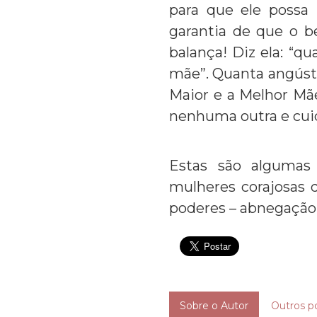
para que ele poss
garantia de que o b
balança! Diz ela: “q
mãe”. Quanta angústi
Maior e a Melhor Mã
nenhuma outra e cui
Estas são algumas
mulheres corajosas q
poderes – abnegação,
Sobre o Autor
Outros p